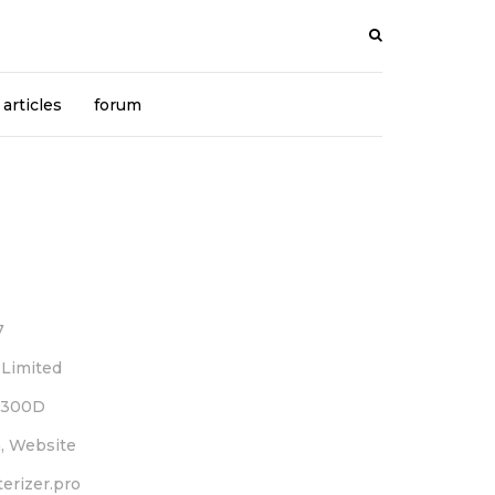
articles
forum
7
 Limited
 300D
, Website
terizer.pro