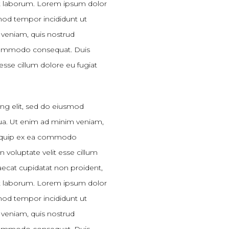
 est laborum. Lorem ipsum dolor
smod tempor incididunt ut
 veniam, quis nostrud
a commodo consequat. Duis
 esse cillum dolore eu fugiat
ing elit, sed do eiusmod
qua. Ut enim ad minim veniam,
 aliquip ex ea commodo
n voluptate velit esse cillum
caecat cupidatat non proident,
 est laborum. Lorem ipsum dolor
smod tempor incididunt ut
 veniam, quis nostrud
a commodo consequat. Duis