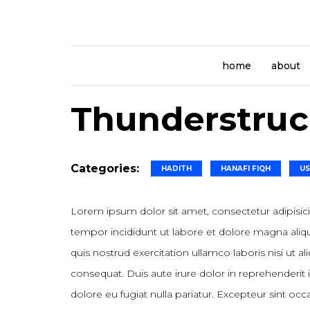
home
about
Thunderstru
Categories:
HADITH
HANAFI FIQH
US
Lorem ipsum dolor sit amet, consectetur adipisic
tempor incididunt ut labore et dolore magna ali
quis nostrud exercitation ullamco laboris nisi ut
consequat. Duis aute irure dolor in reprehenderit i
dolore eu fugiat nulla pariatur. Excepteur sint oc