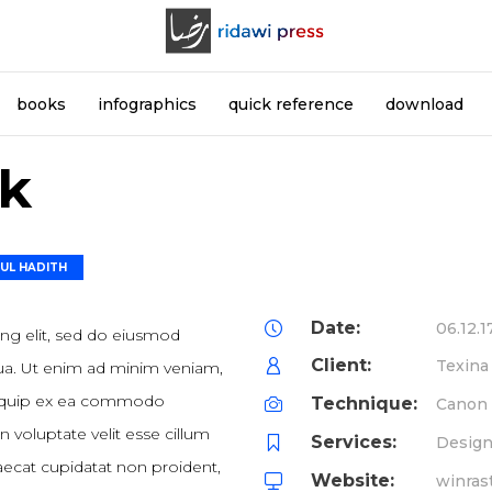
books
infographics
quick reference
download
ck
UL HADITH
Date:
06.12.1
ing elit, sed do eiusmod
Client:
Texina
qua. Ut enim ad minim veniam,
 aliquip ex ea commodo
Technique:
Canon
n voluptate velit esse cillum
Services:
Design
caecat cupidatat non proident,
Website:
winras